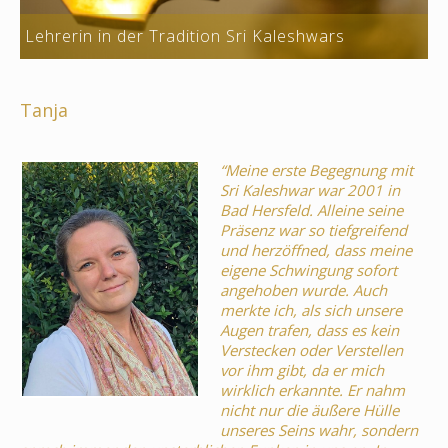
Lehrerin in der Tradition Sri Kaleshwars
Tanja
“Meine erste Begegnung mit
Sri Kaleshwar war 2001 in
Bad Hersfeld. Alleine seine
Präsenz war so tiefgreifend
und herzöffned, dass meine
eigene Schwingung sofort
angehoben wurde. Auch
merkte ich, als sich unsere
Augen trafen, dass es kein
Verstecken oder Verstellen
vor ihm gibt, da er mich
wirklich erkannte. Er nahm
nicht nur die äußere Hülle
unseres Seins wahr, sondern